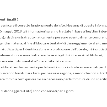
enti finalità
:
verificare il corretto funzionamento del sito. Nessuna di queste informazi
 maggio 2018 tali informazioni saranno trattate in base ai legittimi interes
one virus), i dati registrati automaticamente possono eventualmente compren
enti in materia, al fine di bloccare tentativi di danneggiamento al sito 
tilizzati per l'identificazione o la profilazione dell'utente, né incrociati con
informazioni saranno trattate in base ai legittimi interessi del titolare);
cessarie o strumentali all'operatività del servizio.
o utilizzati esclusivamente per le finalità sopra indicate e conservati per
on saranno forniti mai a terzi, per nessuna ragione, a meno che non si tratti
sere forniti a terzi qualora ciò sia necessario per la fornitura di uno speci
ivi di danneggiare il sito) sono conservati per 7 giorni.