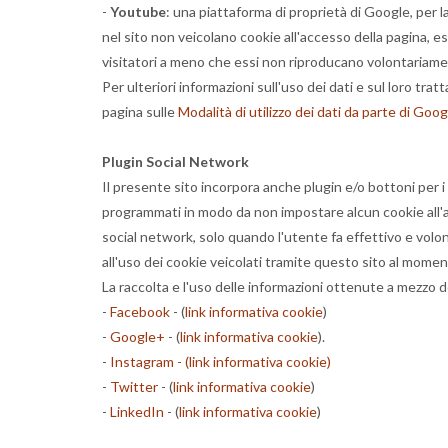
-
Youtube
: una piattaforma di proprietà di Google, per la
nel sito non veicolano cookie all'accesso della pagina, e
visitatori a meno che essi non riproducano volontariamen
Per ulteriori informazioni sull'uso dei dati e sul loro t
pagina sulle
Modalità di utilizzo dei dati da parte di Goog
Plugin Social Network
Il presente sito incorpora anche plugin e/o bottoni per i 
programmati in modo da non impostare alcun cookie all'ac
social network, solo quando l'utente fa effettivo e volo
all'uso dei cookie veicolati tramite questo sito al moment
La raccolta e l'uso delle informazioni ottenute a mezzo de
-
Facebook
- (
link informativa cookie
)
-
Google+
- (
link informativa cookie
).
-
Instagram - (link informativa cookie)
-
Twitter
- (
link informativa cookie
)
-
LinkedIn
- (
link informativa cookie
)