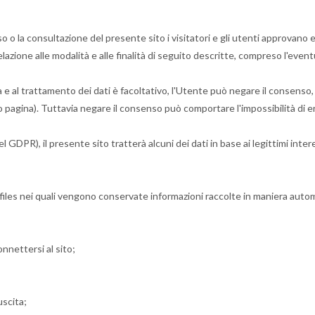
uso o la consultazione del presente sito i visitatori e gli utenti approvan
azione alle modalità e alle finalità di seguito descritte, compreso l'event
lta e al trattamento dei dati è facoltativo, l'Utente può negare il consen
ndo pagina). Tuttavia negare il consenso può comportare l'impossibilità di e
 GDPR), il presente sito tratterà alcuni dei dati in base ai legittimi inter
g files nei quali vengono conservate informazioni raccolte in maniera autom
nnettersi al sito;
uscita;