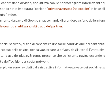
 condivisione di video, che utilizza cookie per raccogliere informazioni deg
ssendo stata impostata l'opzione "
privacy avanzata (no cookie)
" in base a
te il video.
rattamento da parte di Google si raccomanda di prendere visione delle infor
le quando si utilizzano siti o app dei partner
.
social network, al fine di consentire una facile condivisione dei contenuti 
cesso della pagina, per salvaguardare la privacy degli utenti. Eventualm
ntario uso del plugin. Si tenga presente che se l'utente naviga essendo l
o dell'iscrizione al social network.
l plugin sono regolati dalle rispettive informative privacy dei social networ