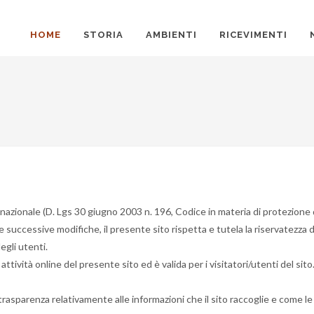
HOME
STORIA
AMBIENTI
RICEVIMENTI
 nazionale (D. Lgs 30 giugno 2003 n. 196, Codice in materia di protezion
 successive modifiche, il presente sito rispetta e tutela la riservatezza d
egli utenti.
attività online del presente sito ed è valida per i visitatori/utenti del si
trasparenza relativamente alle informazioni che il sito raccoglie e come le