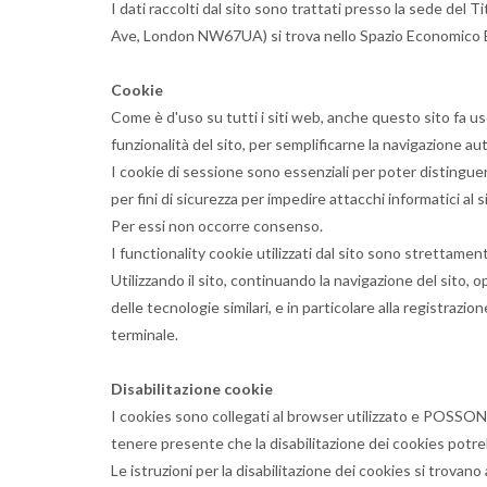
I dati raccolti dal sito sono trattati presso la sede de
Ave, London NW67UA) si trova nello Spazio Economico E
Cookie
Come è d'uso su tutti i siti web, anche questo sito fa uso
funzionalità del sito, per semplificarne la navigazione aut
I cookie di sessione sono essenziali per poter distinguere
per fini di sicurezza per impedire attacchi informatici al
Per essi non occorre consenso.
I functionality cookie utilizzati dal sito sono strettamen
Utilizzando il sito, continuando la navigazione del sito,
delle tecnologie similari, e in particolare alla registrazio
terminale.
Disabilitazione cookie
I cookies sono collegati al browser utilizzato e PO
tenere presente che la disabilitazione dei cookies potrebb
Le istruzioni per la disabilitazione dei cookies si trovan