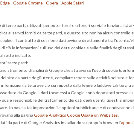
 Edge
-
Google Chrome
-
Opera
-
Apple Safari
terze parti, utilizzati per poter fornire ulteriori servizi e funzionalità ai 
plica ai servizi forniti da terze parti, e questo sito non ha alcun controllo 
 cookie. Il contratto di cessione dati avviene direttamente tra l'utente/v
 ciò le informazioni sull'uso dei detti cookies e sulle finalità degli stess
ui sotto indicate.
enti terze parti:
no strumento di analisi di Google che attraverso l'uso di cookie (perfor
 del sito da parte degli utenti, compilare report sulle attività nel sito e f
informazioni a terzi ove ciò sia imposto dalla legge o laddove tali terzi t
osseduto da Google. I dati trasmessi a Google sono depositati presso i se
uale responsabile del trattamento dei dati degli utenti, questi si impegna 
e. In base a tali impostazioni le opzioni pubblicitarie e di condivisione d
 trovano alla pagina
Google Analytics Cookie Usage on Websites
.
 dati da parte di Google Analytics installando sul proprio browser l'
apposi