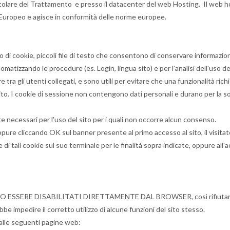
l Titolare del Trattamento e presso il datacenter del web Hosting. Il web
uropeo e agisce in conformità delle norme europee.
 di cookie, piccoli file di testo che consentono di conservare informazioni 
omatizzando le procedure (es. Login, lingua sito) e per l'analisi dell'uso del
 tra gli utenti collegati, e sono utili per evitare che una funzionalità ri
 sito. I cookie di sessione non contengono dati personali e durano per la so
te necessari per l'uso del sito per i quali non occorre alcun consenso.
 oppure cliccando OK sul banner presente al primo accesso al sito, il vis
ne di tali cookie sul suo terminale per le finalità sopra indicate, oppure al
SSONO ESSERE DISABILITATI DIRETTAMENTE DAL BROWSER, così rifiutando
e impedire il corretto utilizzo di alcune funzioni del sito stesso.
o alle seguenti pagine web: