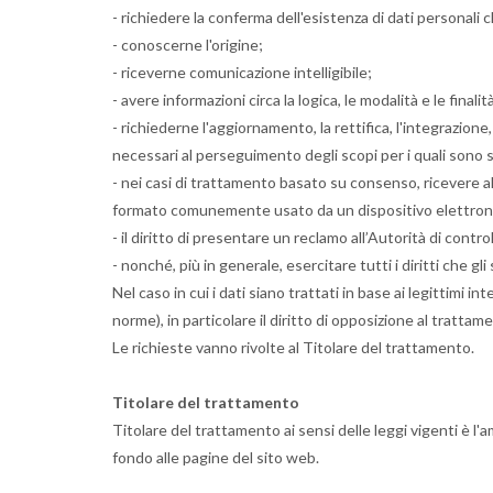
- richiedere la conferma dell'esistenza di dati personali c
- conoscerne l'origine;
- riceverne comunicazione intelligibile;
- avere informazioni circa la logica, le modalità e le final
- richiederne l'aggiornamento, la rettifica, l'integrazione,
necessari al perseguimento degli scopi per i quali sono st
- nei casi di trattamento basato su consenso, ricevere al s
formato comunemente usato da un dispositivo elettron
- il diritto di presentare un reclamo all’Autorità di contr
- nonché, più in generale, esercitare tutti i diritti che gl
Nel caso in cui i dati siano trattati in base ai legittimi i
norme), in particolare il diritto di opposizione al tratta
Le richieste vanno rivolte al Titolare del trattamento.
Titolare del trattamento
Titolare del trattamento ai sensi delle leggi vigenti è l'
fondo alle pagine del sito web.