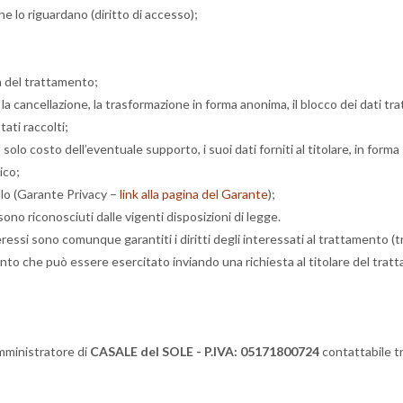
he lo riguardano (diritto di accesso);
ità del trattamento;
 la cancellazione, la trasformazione in forma anonima, il blocco dei dati trat
ati raccolti;
olo costo dell’eventuale supporto, i suoi dati forniti al titolare, in forma
ico;
ollo (Garante Privacy –
link alla pagina del Garante
);
i sono riconosciuti dalle vigenti disposizioni di legge.
nteressi sono comunque garantiti i diritti degli interessati al trattamento (tr
mento che può essere esercitato inviando una richiesta al titolare del trat
amministratore di
CASALE del SOLE - P.IVA: 05171800724
contattabile t