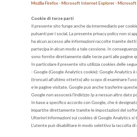
Mozilla Firefox
-
Microsoft Internet Explorer
-
Microsoft
Cookie di terze parti
Il presente sito funge anche da intermediario per cookie di 
pulsanti per i social. La presente privacy policy non si ap
ha alcun accesso alle informazioni raccolte tramite detti
partecipa in alcun modo a tale cessione. In conseguenza di
sono fornite direttamente dalle terze parti alle pagine q
In particolare il presente sito utilizza cookies delle segu
- Google (Google Analytics cookie): Google Analytics è u
(troncati all'ultimo ottetto) allo scopo di esaminare l'uso
e le pagine visitate. Google può anche trasferire queste 
Google non assocerà l'indirizzo Ip a nessun altro dato p
In base a specifico accordo con Google, che è designato q
impartite direttamente tramite le impostazioni del softwar
Ulteriori informazioni sui cookies di Google Analytics si
L'utente può disabilitare in modo selettivo la raccolta di