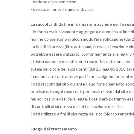
- nazione di provenienza;
- eventualmente il numero di click.
La raccolta di dati e informazioni avviene per le segu
- in forma esclusivamente aggregata e anonima al fine di 
non ne consentono in alcun modo l'identificazione (dal 25
- a fini di sicurezza (filtri antispam, firewall, rilevazi
potrebbe essere utilizzato, conformemente alle leggi vig
attività dannose o costituenti reato. Tali dati non sono mai u
tutela del sito e dei suoi utenti (dal 25 maggio 2018 tali 
- comunicare i dati a terze parti che svolgono funzioni ne
I dati raccolti dal sito durante il suo funzionamento son
precisate. In ogni caso i dati personali rilevati dal sito n
nei soli casi previsti dalla legge. I dati però potranno es
di controlli di sicurezza o di ottimizzazione del sito.
I dati utilizzati a fini di sicurezza del sito (blocco tentat
Luogo del trattamento