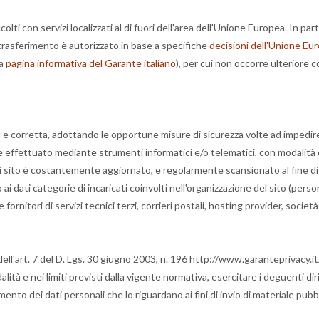
olti con servizi localizzati al di fuori dell'area dell'Unione Europea. In 
Il trasferimento è autorizzato in base a specifiche
decisioni dell'Unione Eur
la
pagina informativa del Garante italiano
), per cui non occorre ulteriore
ita e corretta, adottando le opportune misure di sicurezza volte ad impedir
ne effettuato mediante strumenti informatici e/o telematici, con modalità
dei sito è costantemente aggiornato, e regolarmente scansionato al fine di v
 ai dati categorie di incaricati coinvolti nell'organizzazione del sito (per
ornitori di servizi tecnici terzi, corrieri postali, hosting provider, socie
ll'art. 7 del D. Lgs. 30 giugno 2003, n. 196 http://www.garanteprivac
à e nei limiti previsti dalla vigente normativa, esercitare i deguenti diri
amento dei dati personali che lo riguardano ai fini di invio di materiale pub