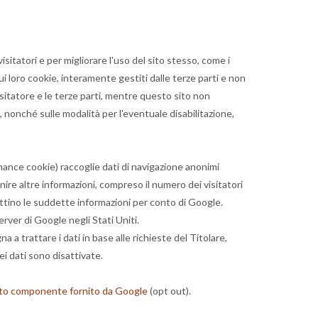
visitatori e per migliorare l'uso del sito stesso, come i
sui loro cookie, interamente gestiti dalle terze parti e non
isitatore e le terze parti, mentre questo sito non
i, nonché sulle modalità per l'eventuale disabilitazione,
mance cookie) raccoglie dati di navigazione anonimi
ornire altre informazioni, compreso il numero dei visitatori
rattino le suddette informazioni per conto di Google.
rver di Google negli Stati Uniti.
a trattare i dati in base alle richieste del Titolare,
ei dati sono disattivate.
to componente fornito da Google
(opt out).