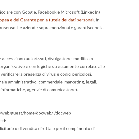
particolare con Google, Facebook e Microsoft (LinkedIn)
opea e del Garante per la tutela dei dati personali
, in
 consenso. Le aziende sopra menzionate garantiscono la
e accessi non autorizzati, divulgazione, modifica o
 organizzative e con logiche strettamente correlate alle
erificare la presenza di virus e codici pericolosi.
sonale amministrativo, commerciale, marketing, legali,
tà informatiche, agenzie di comunicazione).
y.it/web/guest/home/docweb/-/docweb-
tti:
blicitario o di vendita diretta o per il compimento di