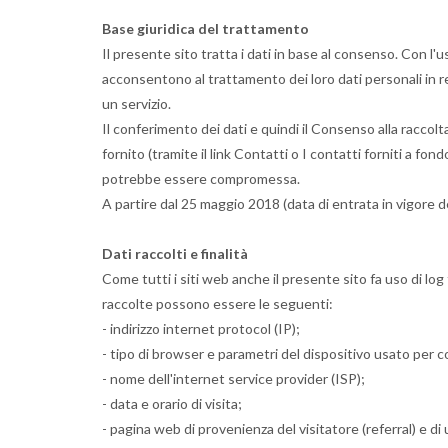
Base giuridica del trattamento
Il presente sito tratta i dati in base al consenso. Con l'
acconsentono al trattamento dei loro dati personali in rel
un servizio.
Il conferimento dei dati e quindi il Consenso alla racco
fornito (tramite il link Contatti o I contatti forniti a fo
potrebbe essere compromessa.
A partire dal 25 maggio 2018 (data di entrata in vigore del
Dati raccolti e finalità
Come tutti i siti web anche il presente sito fa uso di lo
raccolte possono essere le seguenti:
- indirizzo internet protocol (IP);
- tipo di browser e parametri del dispositivo usato per co
- nome dell'internet service provider (ISP);
- data e orario di visita;
- pagina web di provenienza del visitatore (referral) e di 