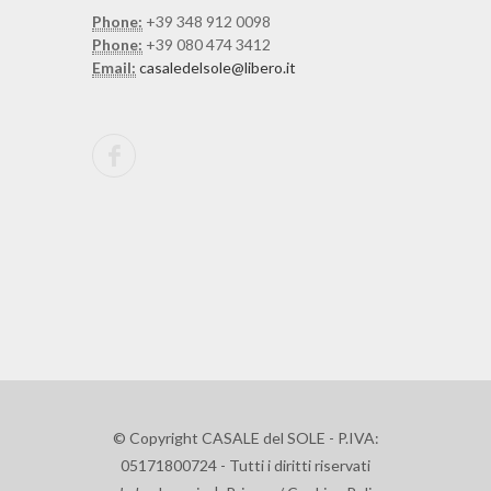
Phone:
+39 348 912 0098
Phone:
+39 080 474 3412
Email:
casaledelsole@libero.it
© Copyright CASALE del SOLE - P.IVA:
05171800724 - Tutti i diritti riservati